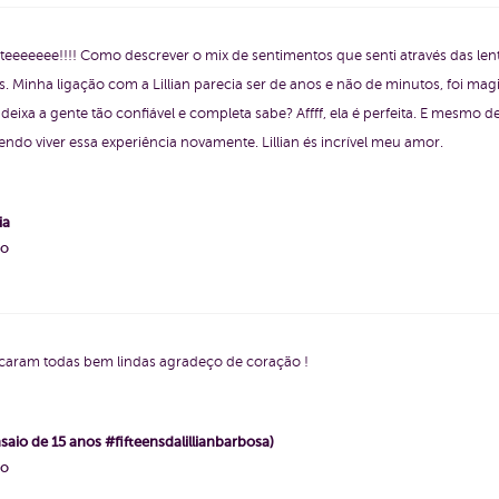
enteeeeeee!!!! Como descrever o mix de sentimentos que senti através das len
. Minha ligação com a Lillian parecia ser de anos e não de minutos, foi ma
 deixa a gente tão confiável e completa sabe? Affff, ela é perfeita. E mesmo 
do viver essa experiência novamente. Lillian és incrível meu amor.
ia
ho
icaram todas bem lindas agradeço de coração !
saio de 15 anos #fifteensdalillianbarbosa)
ho