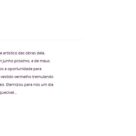
 artístico das obras dela.
em junho próximo, e de meus
mos a oportunidade para
m vestido vermelho tremulando
ais. Eternizou para nós um dia
uecível...