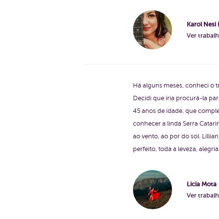
Karol Nesi 
Ver trabal
Há alguns meses, conheci o tr
Decidi que iria procurá-la p
45 anos de idade, que comple
conhecer a linda Serra Catar
ao vento, ao por do sol. Lill
perfeito, toda a leveza, alegr
Licia Mota
Ver trabal