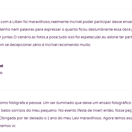
com a Lillian foi maravilhoso,realmente incrível poder participar desse ensa
ão tenho nem palavras para expressar o quanto ficou deslumbrante essa obra
juntas.O cenário,as fotos,a pose,tudo isso foi espetacular,eu adorei ter par
am se decepcionar,sério é incrível recomendo muito.
el
ho
como fotógrafa e pessoa. Um ser iluminado que deixa um ensaio fotográfico
r belos sorrisos do meu pequeno. No evento (festa de níver) então, fosse p
l. Obrigada por ter deixado o 1 ano do meu Leví maravilhoso. Agora temos e
amamos vc