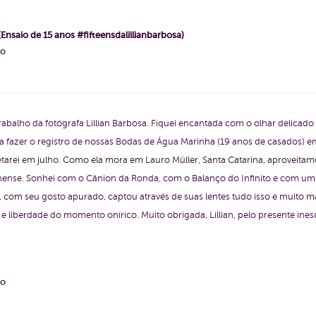
(Ensaio de 15 anos #fifteensdalillianbarbosa)
ho
abalho da fotógrafa Lillian Barbosa. Fiquei encantada com o olhar delicado e
ara fazer o registro de nossas Bodas de Água Marinha (19 anos de casados) 
tarei em julho. Como ela mora em Lauro Müller, Santa Catarina, aproveita
inense. Sonhei com o Cânion da Ronda, com o Balanço do Infinito e com u
ian, com seu gosto apurado, captou através de suas lentes tudo isso e muito m
ia e liberdade do momento onírico. Muito obrigada, Lillian, pelo presente inesq
ho