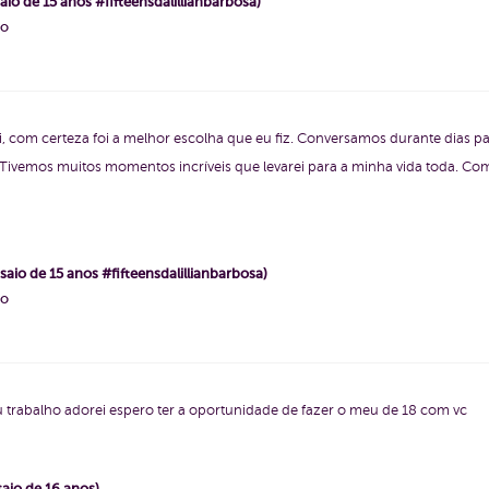
aio de 15 anos #fifteensdalillianbarbosa)
ho
i, com certeza foi a melhor escolha que eu fiz. Conversamos durante dias pa
 Tivemos muitos momentos incríveis que levarei para a minha vida toda. C
aio de 15 anos #fifteensdalillianbarbosa)
ho
u trabalho adorei espero ter a oportunidade de fazer o meu de 18 com vc
saio de 16 anos)