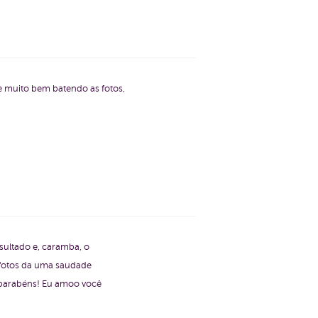
te muito bem batendo as fotos,
esultado e, caramba, o
s fotos da uma saudade
, parabéns! Eu amoo você