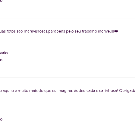
ho
as fotos são maravilhosas,parabéns pelo seu trabalho incrível!!!❤️
ario
ho
do aquilo e muito mais do que eu imagina, és dedicada e carinhosa! Obrigad
ho