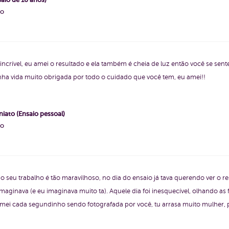
ho
i incrível, eu amei o resultado e ela também é cheia de luz então você se sen
nha vida muito obrigada por todo o cuidado que você tem, eu amei!!
niato (Ensaio pessoal)
ho
 o seu trabalho é tão maravilhoso, no dia do ensaio já tava querendo ver o r
imaginava (e eu imaginava muito ta). Aquele dia foi inesquecível, olhando a
u amei cada segundinho sendo fotografada por você, tu arrasa muito mulher