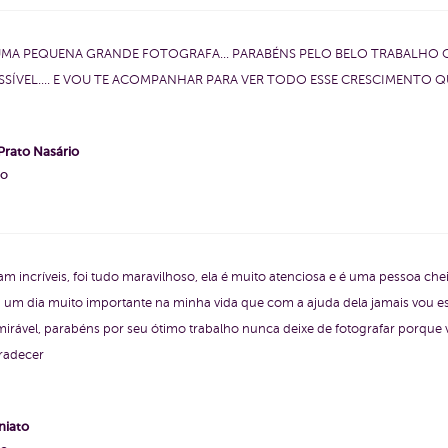
. UMA PEQUENA GRANDE FOTOGRAFA... PARABÉNS PELO BELO TRABALHO Q
ÍVEL.... E VOU TE ACOMPANHAR PARA VER TODO ESSE CRESCIMENTO Q
Prato Nasário
ho
am incríveis, foi tudo maravilhoso, ela é muito atenciosa e é uma pessoa che
foi um dia muito importante na minha vida que com a ajuda dela jamais vou 
irável, parabéns por seu ótimo trabalho nunca deixe de fotografar porque v
radecer
niato