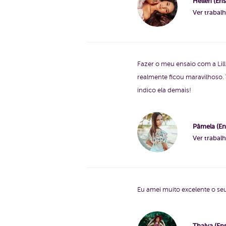
Hellen (Ens
Ver trabal
Fazer o meu ensaio com a Lill
realmente ficou maravilhoso.
indico ela demais!
Pâmela (Ens
Ver trabal
Eu amei muito excelente o se
Thalya (En