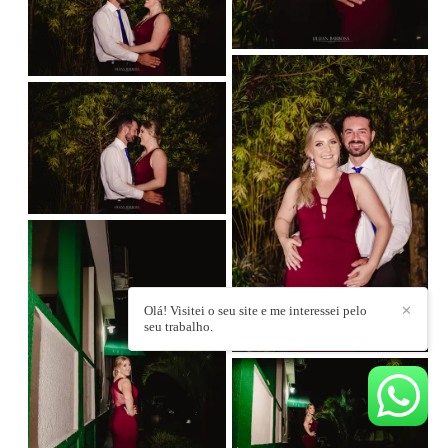
Olá! Visitei o seu site e me interessei pelo
✕
seu trabalho.