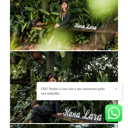
Olá! Visitei o seu site e me interessei pelo
✕
seu trabalho.