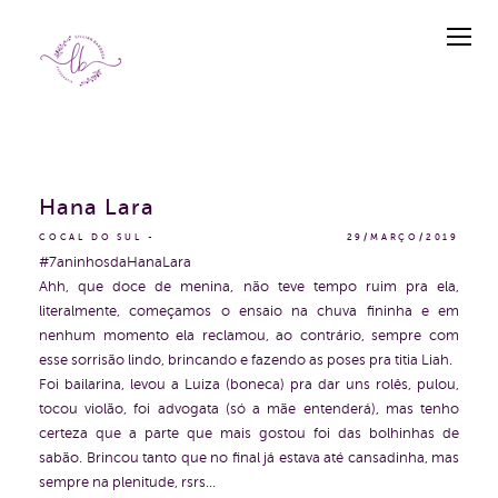
Hana Lara
COCAL DO SUL
29/MARÇO/2019
#7aninhosdaHanaLara
Ahh, que doce de menina, não teve tempo ruim pra ela,
literalmente, começamos o ensaio na chuva fininha e em
nenhum momento ela reclamou, ao contrário, sempre com
esse sorrisão lindo, brincando e fazendo as poses pra titia Liah.
Foi bailarina, levou a Luiza (boneca) pra dar uns rolês, pulou,
tocou violão, foi advogata (só a mãe entenderá), mas tenho
certeza que a parte que mais gostou foi das bolhinhas de
sabão. Brincou tanto que no final já estava até cansadinha, mas
sempre na plenitude, rsrs...