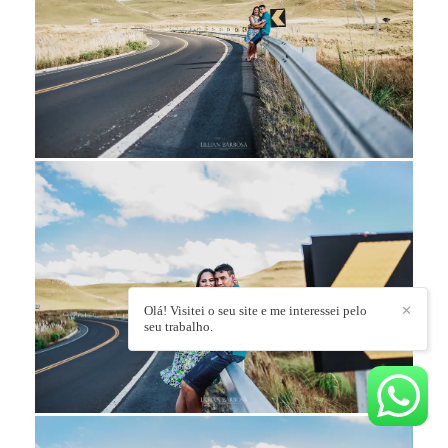
Olá! Visitei o seu site e me interessei pelo
✕
seu trabalho.