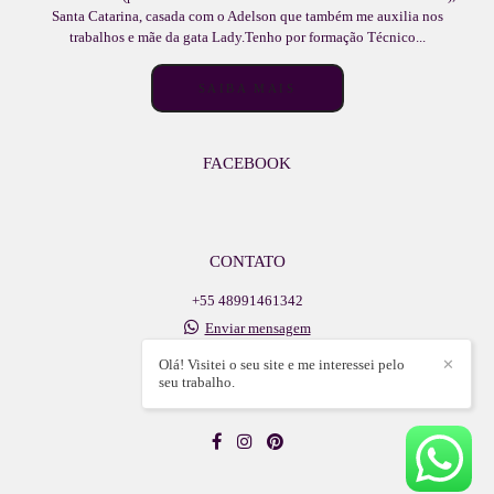
Santa Catarina, casada com o Adelson que também me auxilia nos
trabalhos e mãe da gata Lady.Tenho por formação Técnico...
SAIBA MAIS
FACEBOOK
CONTATO
+55 48991461342
Enviar mensagem
adelsonlb@icloud.com
Olá! Visitei o seu site e me interessei pelo
✕
Walter Vetterli, 609, sala - centro
seu trabalho.
Lauro Muller / SC