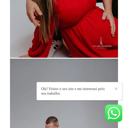
Olá! Visitei o seu site e me interessei pelo
✕
seu trabalho.