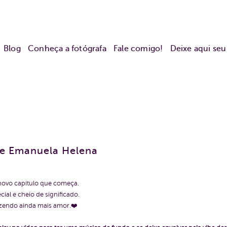
Blog
Conheça a fotógrafa
Fale comigo!
Deixe aqui se
de Emanuela Helena
novo capítulo que começa.
ial e cheio de significado.
zendo ainda mais amor.❤️