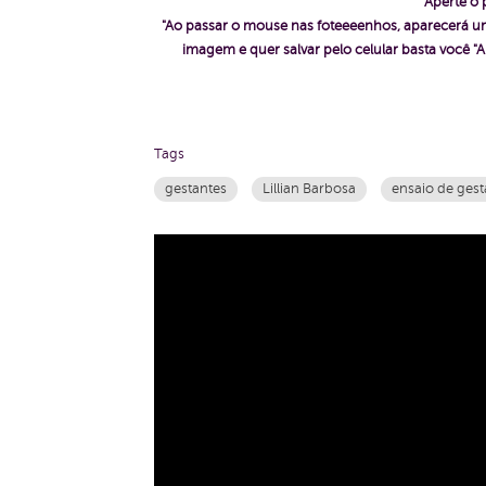
Aperte o 
"Ao passar o mouse nas foteeeenhos, aparecerá um
imagem e quer salvar pelo celular basta voc
Tags
gestantes
Lillian Barbosa
ensaio de gest