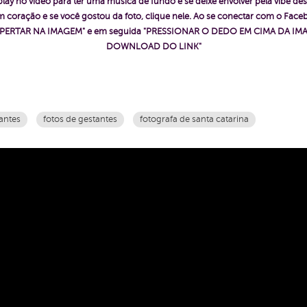
play no vídeo para ter uma música de fundo e se deixe envolver pela vibe des
 coração e se você gostou da foto, clique nele. Ao se conectar com o Fac
ê "APERTAR NA IMAGEM" e em seguida "PRESSIONAR O DEDO EM CIMA DA IMA
DOWNLOAD DO LINK"
antes
fotos de gestantes
fotografa de santa catarina