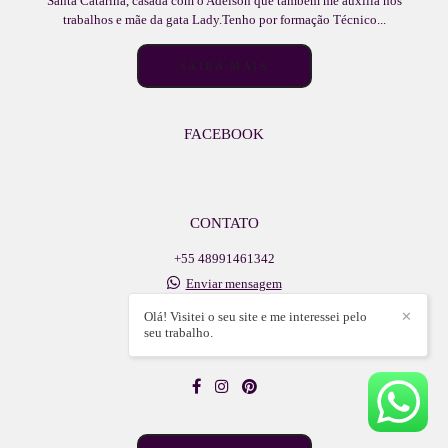
Santa Catarina, casada com o Adelson que também me auxilia nos
trabalhos e mãe da gata Lady.Tenho por formação Técnico...
SAIBA MAIS
FACEBOOK
CONTATO
+55 48991461342
Enviar mensagem
adelsonlb@icloud.com
Olá! Visitei o seu site e me interessei pelo
✕
Walter Vetterli, 609, sala - centro
seu trabalho.
Lauro Muller / SC