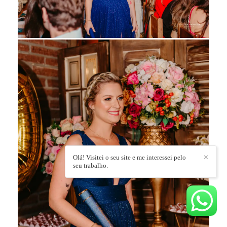
Olá! Visitei o seu site e me interessei pelo
✕
seu trabalho.