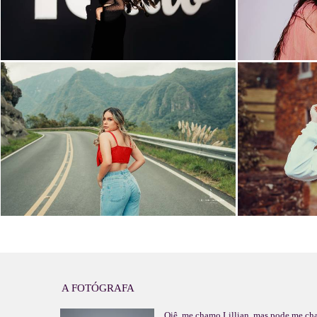
A FOTÓGRAFA
Oiê, me chamo Lillian, mas pode me ch