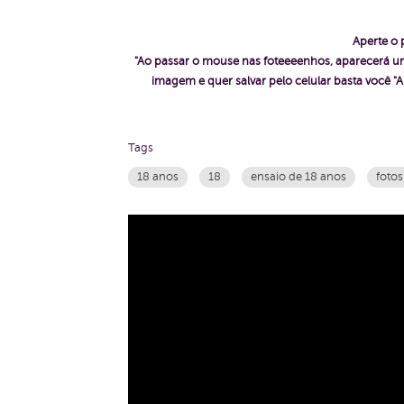
Aperte o 
"Ao passar o mouse nas foteeeenhos, aparecerá um
imagem e quer salvar pelo celular basta voc
Tags
18 anos
18
ensaio de 18 anos
fotos