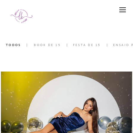
TODOS
BOOK DE 15
FESTA DE 15
ENSAIO 