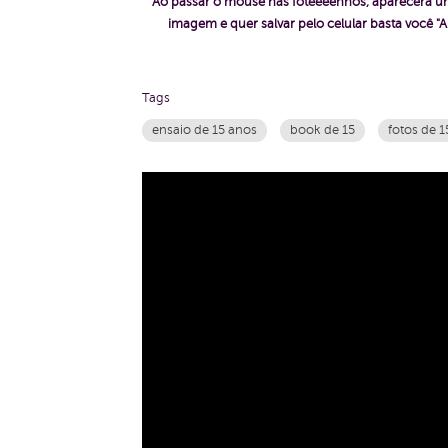
"Ao passar o mouse nas foteeeenhos, aparecerá um
imagem e quer salvar pelo celular basta voc
Tags
ensaio de 15 anos
book de 15
fotos de 1