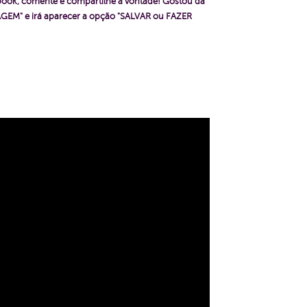
ebook, comente e compartilhe a vontade! Gostou da
GEM" e irá aparecer a opção "SALVAR ou FAZER