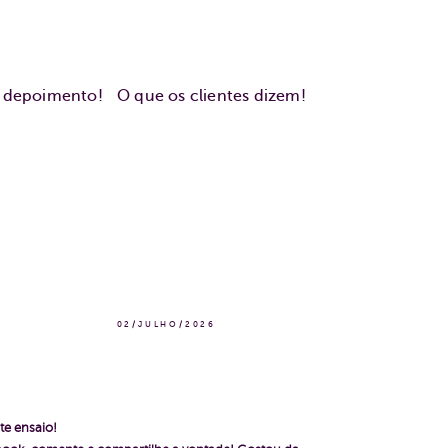
u depoimento!
O que os clientes dizem!
02/JULHO/2026
te ensaio!