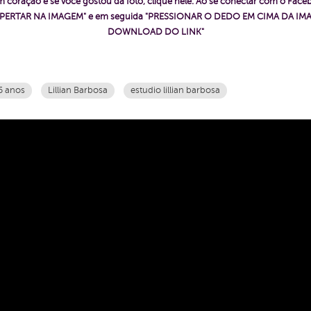
 coração e se você gostou da foto, clique nele. Ao se conectar com o Fac
ê "APERTAR NA IMAGEM" e em seguida "PRESSIONAR O DEDO EM CIMA DA IMA
DOWNLOAD DO LINK"
5 anos
Lillian Barbosa
estudio lillian barbosa