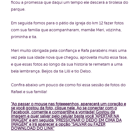
ficou a promessa que daqui um tempo ele descerá a tirolesa do
parque.
Em seguida fomos para o pátio da igreja do km 12 fazer fotos
com sua família que acompanharam, mamãe Meri, vózinha,
priminha e tia.
Meri muito obrigada pela confiança e Rafa parabéns mais uma
vez pela sua idade nova que chegou, aproveita muito essa fase,
e que essas fotos ao longo da sua historia te remetam a uma
bela lembrança. Beijos da tia Lilli e tio Delso.
Confira abaixo um pouco de como foi essa sessão de fotos do
Rafael e sua família!
"Ao passar o mouse nas foteeeenhos, aparecerá um coração e
se você gostou da foto, clique nele. Ao se conectar com o
Facebook, comente e compartilhe a vontade!
Gostou da
imagem e quer salvar pelo celular basta você "APERTAR NA
IMAGEM" e em seguida "PRESSIONAR O DEDO EM CIMA DA
IMAGEM" e irá aparecer a opção "SALVAR ou FAZER
DOWNLOAD DO LINK"