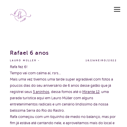
Rafael 6 anos
LAURO MÜLLER
16/JANEIRO/2022
Rafa fez 6!
Tempo vai com calma aí, rsrs...
Mais uma vez tivemos uma tarde super agradável com fotos a
poucos dias do seu aniversário de 6 anos desse gatão que já
registrei seus
5 aninhos
, dessa fomos até o
Mirante 12
, uma
parada turistica aqui em Lauro Müller com alguns
entretenimentos radicais e um cenário lindissimo da nossa
belissima Serra do Rio do Rastro.
Rafa começou com um tiquinho de medo no balanço, mas por
fim já estáva até cantando nele, e aproveitamos mais do local e