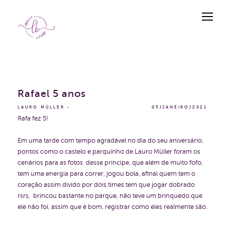
Rafael 5 anos
LAURO MÜLLER
05/JANEIRO/2021
Rafa fez 5!
Em uma tarde com tempo agradável no dia do seu aniversário,
pontos como o castelo e parquinho de Lauro Müller foram os
cenários para as fotos desse príncipe, que além de muito fofo,
tem uma energia para correr, jogou bola, afinal quem tem o
coração assim divido por dois times tem que jogar dobrado
rsrs, brincou bastante no parque, não teve um brinquedo que
ele não foi, assim que é bom, registrar como eles realmente são.