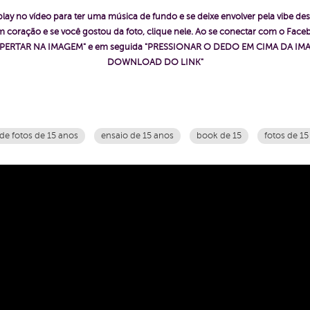
play no vídeo para ter uma música de fundo e se deixe envolver pela vibe des
 coração e se você gostou da foto, clique nele. Ao se conectar com o Fac
ê "APERTAR NA IMAGEM" e em seguida "PRESSIONAR O DEDO EM CIMA DA IMA
DOWNLOAD DO LINK"
de fotos de 15 anos
ensaio de 15 anos
book de 15
fotos de 1