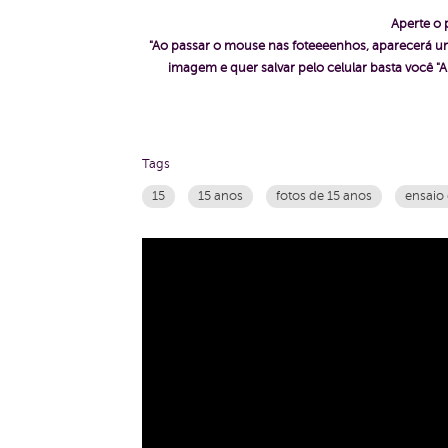
Aperte o 
"Ao passar o mouse nas foteeeenhos, aparecerá um
imagem e quer salvar pelo celular basta voc
Tags
15
15 anos
fotos de 15 anos
ensaio 