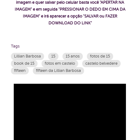
imagem e quer salvar pelo celular basta você "APERTAR NA
IMAGEM" e em seguida "PRESSIONAR O DEDO EM CIMA DA
IMAGEM" e irá aparecer a opção "SALVAR ou FAZER
DOWNLOAD DO LINK"
Tags
Lillian Barbosa
15
15 anos
fotos de 15
book de 15
fotos em castelo
castelo belvedere
fifteen
fifteen da Lillian Barbosa