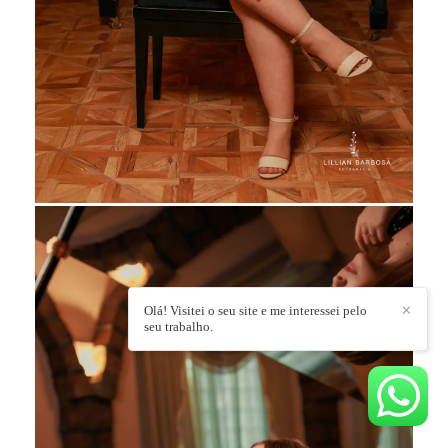
Olá! Visitei o seu site e me interessei pelo
✕
seu trabalho.