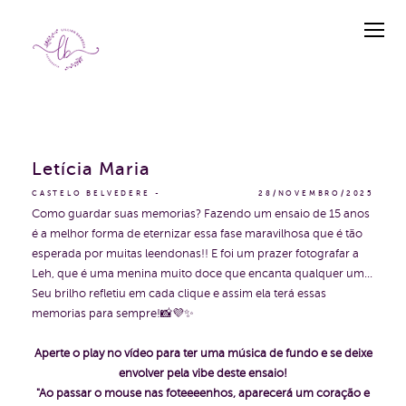
Letícia Maria
CASTELO BELVEDERE
28/NOVEMBRO/2025
Como guardar suas memorias? Fazendo um ensaio de 15 anos
é a melhor forma de eternizar essa fase maravilhosa que é tão
esperada por muitas leendonas!! E foi um prazer fotografar a
Leh, que é uma menina muito doce que encanta qualquer um...
Seu brilho refletiu em cada clique e assim ela terá essas
memorias para sempre!📸💜✨
Aperte o play no vídeo para ter uma música de fundo e se deixe
envolver pela vibe deste ensaio!
"Ao passar o mouse nas foteeeenhos, aparecerá um coração e