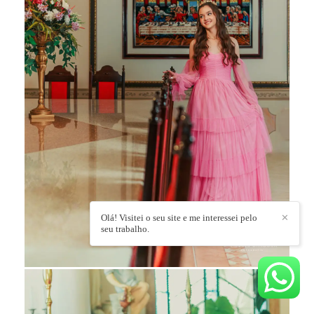
Olá! Visitei o seu site e me interessei pelo
✕
seu trabalho.