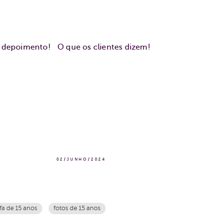
u depoimento!
O que os clientes dizem!
02/JUNHO/2024
fa de 15 anos
fotos de 15 anos