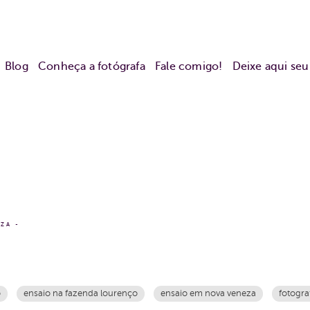
Blog
Conheça a fotógrafa
Fale comigo!
Deixe aqui se
EZA
o
ensaio na fazenda lourenço
ensaio em nova veneza
fotogra