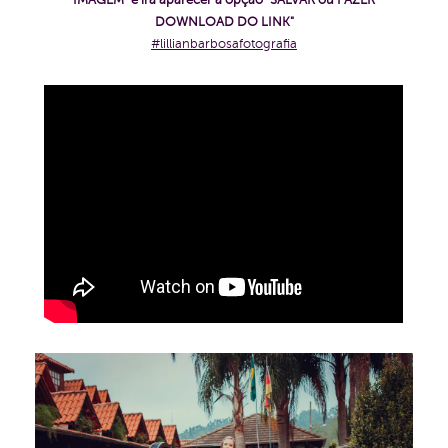
IMAGEM" e irá aparecer a opção "SALVAR ou FAZER
DOWNLOAD DO LINK"
#lillianbarbosafotografia