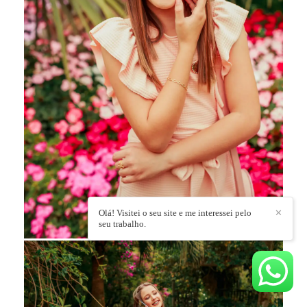
Olá! Visitei o seu site e me interessei pelo
✕
seu trabalho.