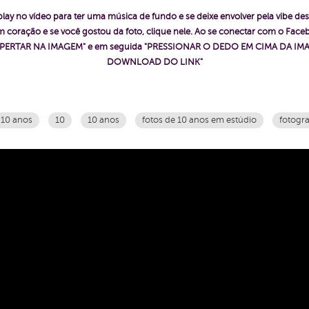
play no vídeo para ter uma música de fundo e se deixe envolver pela vibe des
 coração e se você gostou da foto, clique nele. Ao se conectar com o Fac
ê "APERTAR NA IMAGEM" e em seguida "PRESSIONAR O DEDO EM CIMA DA IMA
DOWNLOAD DO LINK"
 10 anos
10
10 anos
fotos de 10 anos em estúdio
fotogra