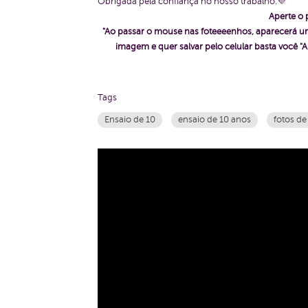
Obrigada pela confiança no nosso trabalho.💜
Aperte o 
"Ao passar o mouse nas foteeeenhos, aparecerá um
imagem e quer salvar pelo celular basta voc
Tags
Ensaio de 10
ensaio de 10 anos
fotos de