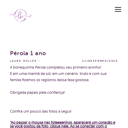
Pérola 1 ano
LAURO MÜLLER
21/DEZEMBRO/2020
A bonequinha Pérola completou seu primeiro aninho!
E em uma manhã de sol, em um cenário lindo e com sua
família fizemos os registros dessa fase gostosa.
Obrigada papais pela confiança!
Confira um pouco das fotos a seguir
"Ao passar o mouse nas foteeeenhos, aparecerá um coração e
se você gostou da foto, clique nele. Ao se conectar com o