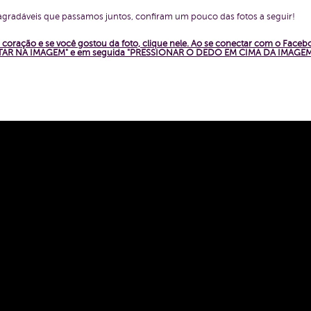
agradáveis que passamos juntos, confiram um pouco das fotos a seguir!
coração e se você gostou da foto, clique nele. Ao se conectar com o Face
PERTAR NA IMAGEM" e em seguida "PRESSIONAR O DEDO EM CIMA DA IMAGEM"