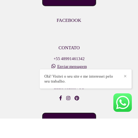
FACEBOOK
CONTATO
+55 48991461342
Enviar mensagem
adelsonlb@icloud.com
Olá! Visitei o seu site e me interessei pelo
✕
Walter Vetterli, 609, sala - centro
seu trabalho.
Lauro Muller / SC
CONTATO