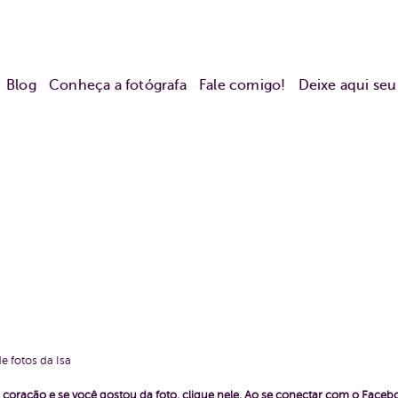
Blog
Conheça a fotógrafa
Fale comigo!
Deixe aqui se
e fotos da Isa
coração e se você gostou da foto, clique nele. Ao se conectar com o Face