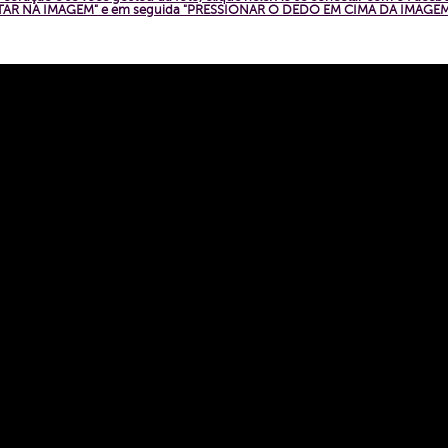
PERTAR NA IMAGEM" e em seguida "PRESSIONAR O DEDO EM CIMA DA IMAGEM"