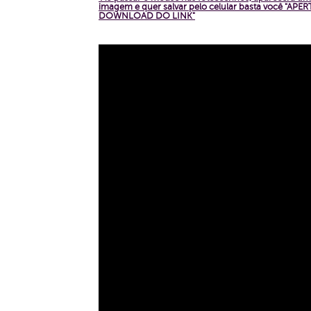
imagem e quer salvar pelo celular basta você "A
DOWNLOAD DO LINK"