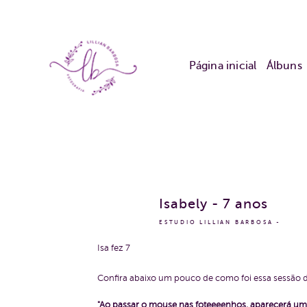
Página inicial
Álbuns
Isabely - 7 anos
ESTUDIO LILLIAN BARBOSA
Isa fez 7
Confira abaixo um pouco de como foi essa sessão d
"Ao passar o mouse nas foteeeenhos, aparecerá um 