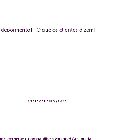
u depoimento!
O que os clientes dizem!
13/FEVEREIRO/2025
book, comente e compartilhe a vontade!
Gostou da