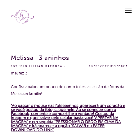
Melissa -3 aninhos
ESTUDIO LILLIAN BARBOSA
13/FEVEREIRO/2025
mel fez 3
Confira abaixo um pouco de como foi essa sessão de fotos da
Mel e sua família!
"Ao passar o mouse nas foteeeenhos, aparecerá um coração e
se você gostou da foto, clique nele. Ao se conectar com o
Facebook, comente e compartilhe a vontade!
Gostou da
imagem e quer salvar pelo celular basta você "APERTAR NA
IMAGEM" e em seguida "PRESSIONAR O DEDO EM CIMA DA
IMAGEM" e irá aparecer a opção "SALVAR ou FAZER
DOWNLOAD DO LINK"