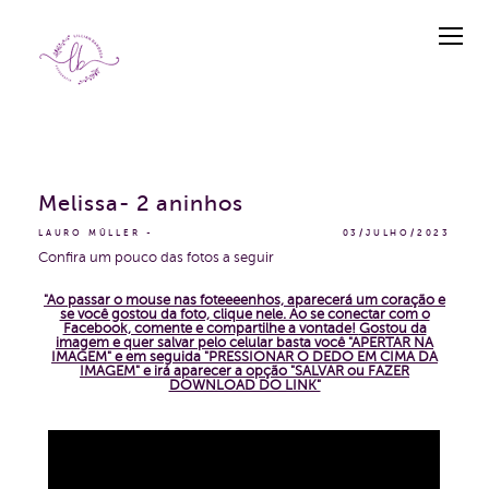
Melissa- 2 aninhos
LAURO MÜLLER
03/JULHO/2023
Confira um pouco das fotos a seguir
"Ao passar o mouse nas foteeeenhos, aparecerá um coração e
se você gostou da foto, clique nele. Ao se conectar com o
Facebook, comente e compartilhe a vontade!
Gostou da
imagem e quer salvar pelo celular basta você "APERTAR NA
IMAGEM" e em seguida "PRESSIONAR O DEDO EM CIMA DA
IMAGEM" e irá aparecer a opção "SALVAR ou FAZER
DOWNLOAD DO LINK"