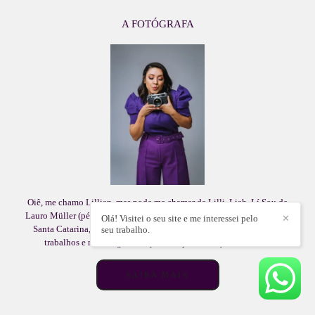
A FOTÓGRAFA
Oiê, me chamo Lillian, mas pode me chamar de Lilli, Liah, Lí.Sou de
Lauro Müller (pézinho da nossa bela e amada Serra do Rio do Rastro),
Olá! Visitei o seu site e me interessei pelo
✕
Santa Catarina, casada com o Adelson que também me auxilia nos
seu trabalho.
trabalhos e mãe da gata Lady.Tenho por formação Técnico...
SAIBA MAIS