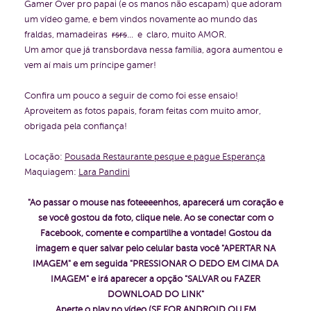
Gamer Over pro papai (e os manos não escapam) que adoram
um vídeo game, e bem vindos novamente ao mundo das
fraldas, mamadeiras
rsrs
... e claro, muito AMOR.
Um amor que já transbordava nessa família, agora aumentou e
vem aí mais um príncipe gamer!
Confira um pouco a seguir de como foi esse ensaio!
Aproveitem as fotos papais, foram feitas com muito amor,
obrigada pela confiança!
Locação:
Pousada Restaurante pesque e pague Esperança
Maquiagem:
Lara Pandini
"Ao passar o mouse nas foteeeenhos, aparecerá um coração e
se você gostou da foto, clique nele. Ao se conectar com o
Facebook, comente e compartilhe a vontade!
Gostou da
imagem e quer salvar pelo celular basta você "APERTAR NA
IMAGEM" e em seguida "PRESSIONAR O DEDO EM CIMA DA
IMAGEM" e irá aparecer a opção "SALVAR ou FAZER
DOWNLOAD DO LINK"
Aperte o play no vídeo (SE FOR ANDROID OU EM