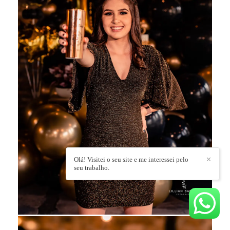
Olá! Visitei o seu site e me interessei pelo
✕
seu trabalho.