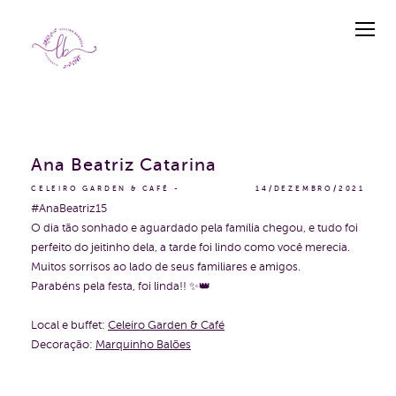
Ana Beatriz Catarina
CELEIRO GARDEN & CAFÉ
14/DEZEMBRO/2021
#AnaBeatriz15
O dia tão sonhado e aguardado pela família chegou, e tudo foi
perfeito do jeitinho dela, a tarde foi lindo como você merecia.
Muitos sorrisos ao lado de seus familiares e amigos.
Parabéns pela festa, foi linda!! ✨👑
Local e buffet:
Celeiro Garden & Café
Decoração:
Marquinho Balões