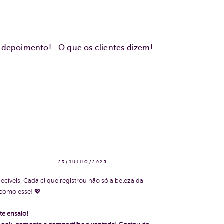
u depoimento!
O que os clientes dizem!
23/JULHO/2025
cíveis. Cada clique registrou não só a beleza da
 como esse! 💖
te ensaio!