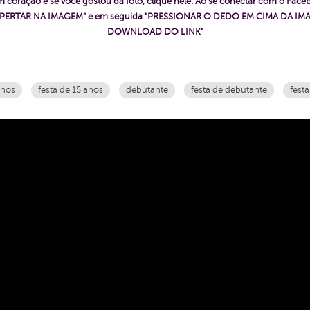
 coração e se você gostou da foto, clique nele. Ao se conectar com o Fac
ê "APERTAR NA IMAGEM" e em seguida "PRESSIONAR O DEDO EM CIMA DA IMA
DOWNLOAD DO LINK"
anos
festa de 15 anos
debutante
festa de debutante
festa