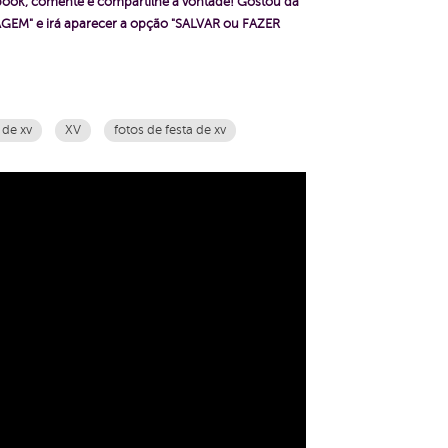
ebook, comente e compartilhe a vontade!
Gostou da
GEM" e irá aparecer a opção "SALVAR ou FAZER
 de xv
XV
fotos de festa de xv