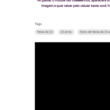
"Ao passar o mouse nas foteeeenhos, aparecerá um
imagem e quer salvar pelo celular basta voc
Tags
festa de 15
15 anos
fotos de festa de 15 