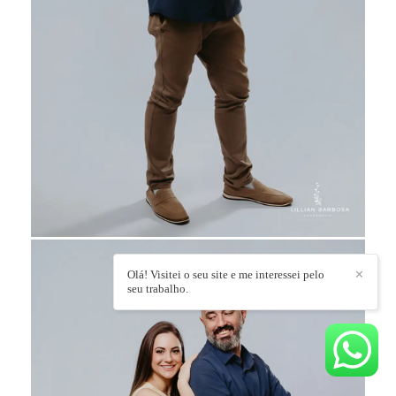
Olá! Visitei o seu site e me interessei pelo
✕
seu trabalho.