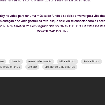
adas para sempre como o amor que une essa família tão especial.
play no vídeo para ter uma música de fundo e se deixe envolver pela vibe des
 coração e se você gostou da foto, clique nele. Ao se conectar com o Fac
ê "APERTAR NA IMAGEM" e em seguida "PRESSIONAR O DEDO EM CIMA DA IMA
DOWNLOAD DO LINK
osa
familia
ensaio de familia
Mãe e filhos
Pais e filhos
io mae e filhos
ensaio
ensaio de pais e filhos