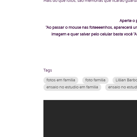
Mais do que fotos, são memórias que ficarão guard
Aperte o 
"Ao passar o mouse nas foteeeenhos, aparecerá um
imagem e quer salvar pelo celular basta voc
Tags
fotos em família
foto familia
Lillian Barb
ensaio no estudio em familia
ensaio no estud