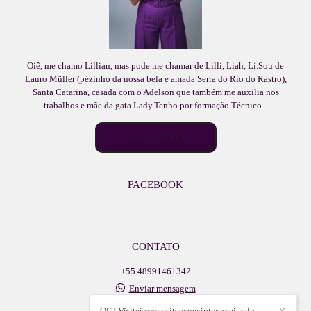
Oiê, me chamo Lillian, mas pode me chamar de Lilli, Liah, Lí.Sou de
Lauro Müller (pézinho da nossa bela e amada Serra do Rio do Rastro),
Santa Catarina, casada com o Adelson que também me auxilia nos
trabalhos e mãe da gata Lady.Tenho por formação Técnico...
SAIBA MAIS
FACEBOOK
CONTATO
+55 48991461342
Enviar mensagem
adelsonlb@icloud.com
Olá! Visitei o seu site e me interessei pelo
✕