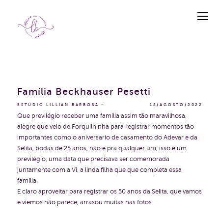
Família Beckhauser Pesetti
ESTÚDIO LILLIAN BARBOSA
18/AGOSTO/2022
Que previlégio receber uma família assim tão maravilhosa,
alegre que veio de Forquilhinha para registrar momentos tão
importantes como o aniversario de casamento do Adevar e da
Selita, bodas de 25 anos, não e pra qualquer um, isso e um
previlégio, uma data que precisava ser comemorada
juntamente com a Vi, a linda filha que que completa essa
família.
E claro aproveitar para registrar os 50 anos da Selita, que vamos
e viemos não parece, arrasou muitas nas fotos.