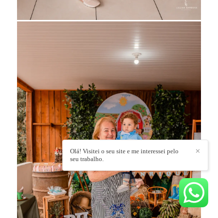
Olá! Visitei o seu site e me interessei pelo
✕
seu trabalho.