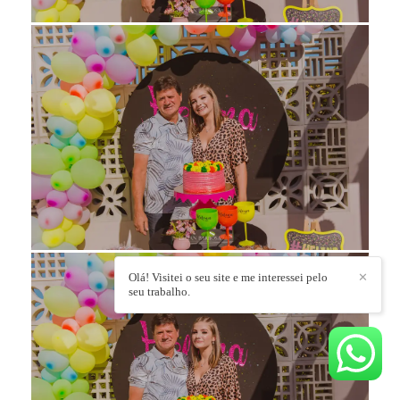
Olá! Visitei o seu site e me interessei pelo
✕
seu trabalho.