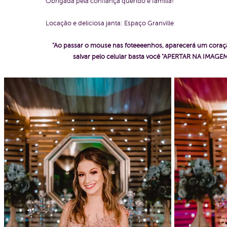
Obrigada pela confiança querido e família!
Locação e deliciosa janta: Espaço Granville
"Ao passar o mouse nas foteeeenhos, aparecerá um coraçã
salvar pelo celular basta você "APERTAR NA IM