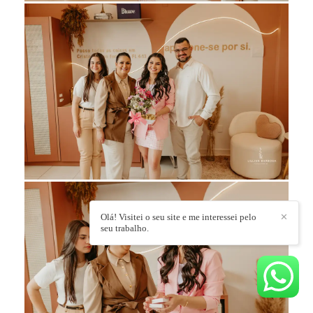
Olá! Visitei o seu site e me interessei pelo
✕
seu trabalho.