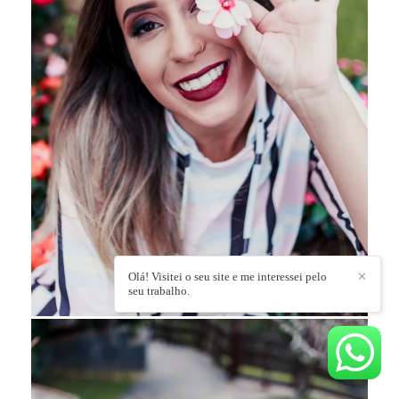
Olá! Visitei o seu site e me interessei pelo
✕
seu trabalho.