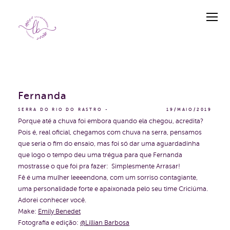
Fernanda
SERRA DO RIO DO RASTRO
19/MAIO/2019
Porque até a chuva foi embora quando ela chegou, acredita?
Pois é, real oficial, chegamos com chuva na serra, pensamos
que seria o fim do ensaio, mas foi só dar uma aguardadinha
que logo o tempo deu uma trégua para que Fernanda
mostrasse o que foi pra fazer: Simplesmente Arrasar!
Fê é uma mulher leeeendona, com um sorriso contagiante,
uma personalidade forte e apaixonada pelo seu time Criciúma.
Adorei conhecer você.
Make:
Emily Benedet
Fotografia e edição:
@Lillian Barbosa