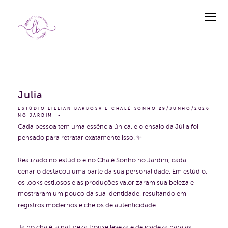
Julia
ESTÚDIO LILLIAN BARBOSA E CHALÉ SONHO
29/JUNHO/2026
NO JARDIM
Cada pessoa tem uma essência única, e o ensaio da Júlia foi
pensado para retratar exatamente isso. ✨
Realizado no estúdio e no Chalé Sonho no Jardim, cada
cenário destacou uma parte da sua personalidade. Em estúdio,
os looks estilosos e as produções valorizaram sua beleza e
mostraram um pouco da sua identidade, resultando em
registros modernos e cheios de autenticidade.
Já no chalé, a natureza trouxe leveza e delicadeza para as