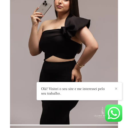
Olá! Visitei o seu site e me interessei pelo
✕
seu trabalho.