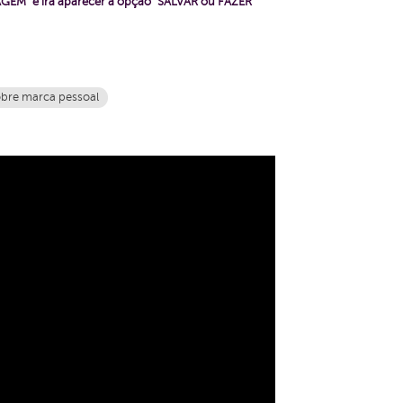
GEM" e irá aparecer a opção "SALVAR ou FAZER
obre marca pessoal