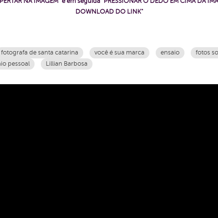
ê "APERTAR NA IMAGEM" e em seguida "PRESSIONAR O DEDO EM CIMA DA IMA
DOWNLOAD DO LINK"
fotografa de santa catarina
você é sua marca
ensaio
fotos s
io pessoal
Lillian Barbosa