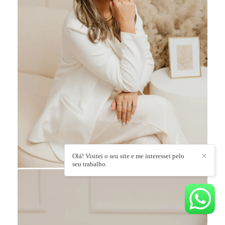
Olá! Visitei o seu site e me interessei pelo
✕
seu trabalho.