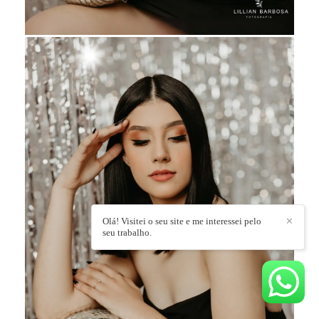
Olá! Visitei o seu site e me interessei pelo
✕
seu trabalho.