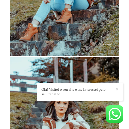
Olá! Visitei o seu site e me interessei pelo
✕
seu trabalho.