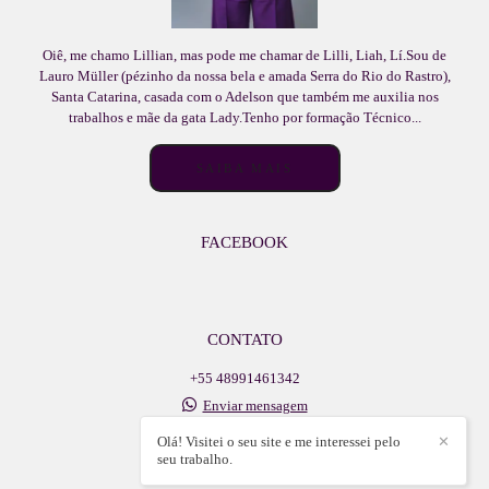
Oiê, me chamo Lillian, mas pode me chamar de Lilli, Liah, Lí.Sou de
Lauro Müller (pézinho da nossa bela e amada Serra do Rio do Rastro),
Santa Catarina, casada com o Adelson que também me auxilia nos
trabalhos e mãe da gata Lady.Tenho por formação Técnico...
SAIBA MAIS
FACEBOOK
CONTATO
+55 48991461342
Enviar mensagem
adelsonlb@icloud.com
Olá! Visitei o seu site e me interessei pelo
✕
Walter Vetterli, 609, sala - centro
seu trabalho.
Lauro Muller / SC