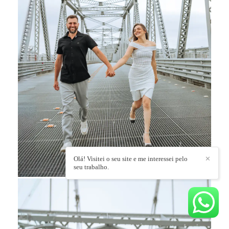
Olá! Visitei o seu site e me interessei pelo
✕
seu trabalho.