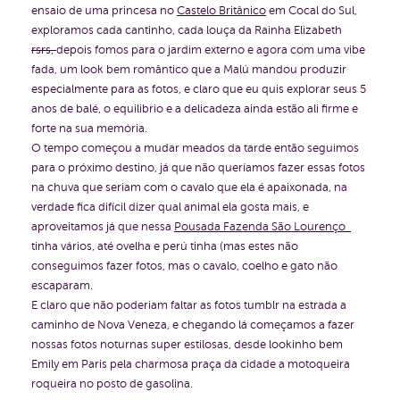
ensaio de uma princesa no
Castelo Britânico
em Cocal do Sul,
exploramos cada cantinho, cada louça da Rainha Elizabeth
rsrs,
depois fomos para o jardim externo e agora com uma vibe
fada, um look bem romântico que a Malú mandou produzir
especialmente para as fotos, e claro que eu quis explorar seus 5
anos de balé, o equilibrio e a delicadeza ainda estão ali firme e
forte na sua memória.
O tempo começou a mudar meados da tarde então seguimos
para o próximo destino, já que não queríamos fazer essas fotos
na chuva que seriam com o cavalo que ela é apaixonada, na
verdade fica difícil dizer qual animal ela gosta mais, e
aproveitamos já que nessa
Pousada Fazenda São Lourenço
tinha vários, até ovelha e perú tinha (mas estes não
conseguimos fazer fotos, mas o cavalo, coelho e gato não
escaparam.
E claro que não poderiam faltar as fotos tumblr na estrada a
caminho de Nova Veneza, e chegando lá começamos a fazer
nossas fotos noturnas super estilosas, desde lookinho bem
Emily em Paris pela charmosa praça da cidade a motoqueira
roqueira no posto de gasolina.