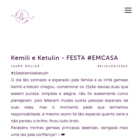
Kemili e Ketulin - FESTA #EMCASA
LAURO MÜLLER
08/JULHO/2020
#15daKemilieKetulin
O dia tão sonhado e esperado pela familia e as irmã gemeas
Kemili e Ketulin chegou, comemorar os 15zão dessas duas que
exalam pureza, simpatia e alegria, não foi exatamente como
planejaram, pois faltaram muitas outras pessoas especiais de
suas vidas, mas o momento pede que tenhamos
responsabiliade, e mesmo assim foi tão especial quanto seria e
não perdeu o brilho, ficou tudo lindo.
Parabéns minhas gemeas princesas leeendas, obrigada mais
uma vez pela confiança!! ✨👑