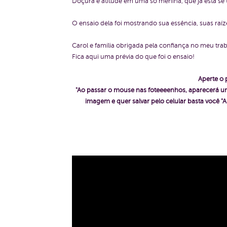
Doçura e atitude em uma só menina, que já está s
O ensaio dela foi mostrando sua essência, suas raíz
Carol e família obrigada pela confiança no meu trab
Fica aqui uma prévia do que foi o ensaio!
Aperte o 
"Ao passar o mouse nas foteeeenhos, aparecerá um
imagem e quer salvar pelo celular basta voc