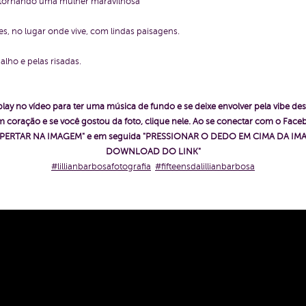
e tornando uma mulher maravilhosa
es, no lugar onde vive, com lindas paisagens.
alho e pelas risadas.
play no vídeo para ter uma música de fundo e se deixe envolver pela vibe des
 coração e se você gostou da foto, clique nele. Ao se conectar com o Fac
ê "APERTAR NA IMAGEM" e em seguida "PRESSIONAR O DEDO EM CIMA DA IMA
DOWNLOAD DO LINK"
#lillianbarbosafotografia
#fifteensdalillianbarbosa